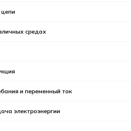
 цепи
азличных средах
укция
ебания и переменный ток
дача электроэнергии