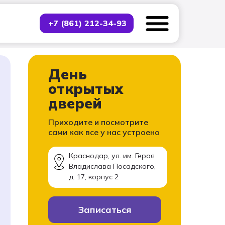
тация
Контакты
Выбрать курс
+7 (861) 212-34-93
День
открытых
дверей
тел: +7 918 249-32-92
Приходите и посмотрите
сами как все у нас устроено
+7 918 249-32-92
Краснодар, ул. им. Героя
Владислава Посадского,
д. 17, корпус 2
Записаться