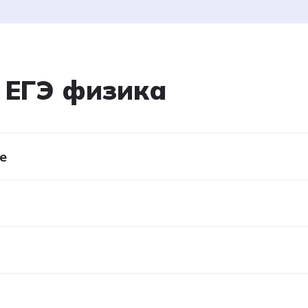
дметы
Профориентация
Контакты
 ЕГЭ физика
Тестирование
е