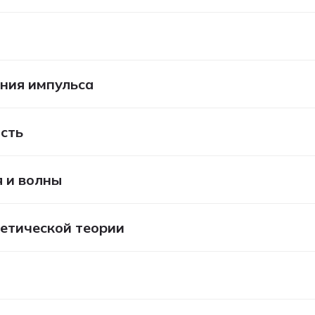
ения импульса
ость
 и волны
етической теории