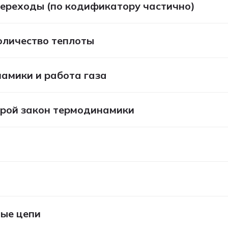
переходы (по кодификатору частично)
количество теплоты
амики и работа газа
орой закон термодинамики
тые цепи