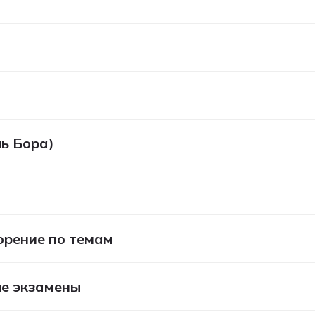
ь Бора)
орение по темам
ые экзамены