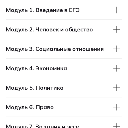
устроено
Записаться
Модуль 1. Введение в ЕГЭ
Модуль 2. Человек и общество
Модуль 3. Социальные отношения
Любой курс на выбор
Модуль 4. Экономика
Неделя подготовки
к ОГЭ/ЕГЭ
бесплатно
Модуль 5. Политика
Неделя бесплатного
посещения всех курсов
Модуль 6. Право
Проведём диагностику
знаний бесплатно
Модуль 7. Задания и эссе