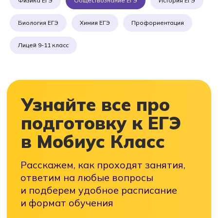
Физика ЕГЭ
Обществознание ЕГЭ
История ЕГЭ
Биология ЕГЭ
Химия ЕГЭ
Профориентация
Лицей 9-11 класс
Краснодар
ул. им. Героя Владислава
Посадского, д. 17, корпус 2
Приемная комиссия:
Учебная часть:
+7 (861) 212-34-93
+7 918 249-32-92
mobiusclass.krasnodar@yandex.ru
Режим работы:
Мы в MAX
пн - пт с 8:00 до 20:00
сб - с 9:30 до 18:00
Telegram
вс - выходной
Лицей 9-11 класс
Программа 9 классс
Программа 10 класс
Программа 11 класс
Профориентация
Ранняя профориентация 7-8 кл
Профориентация 9-11 кл