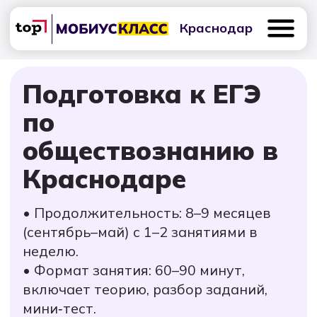
Краснодар
Подготовка к ЕГЭ
по
обществознанию в
Краснодаре
Школьные
Лицей 9/11
ЕГЭ
ОГЭ
Проф
предметы
• Продолжительность: 8–9 месяцев
(сентябрь–май) с 1–2 занятиями в
неделю.
• Формат занятия: 60–90 минут,
включает теорию, разбор заданий,
мини‑тест.
+7 (861) 212-34-93
• В каждом модуле: 3–7 уроков,
итоговый тест, домашние задания по
форме ЕГЭ.
Уточнить расписание