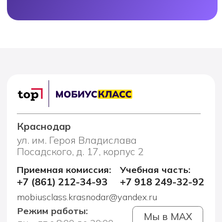
+7 (861) 212-34-93
+7 918 249-32-92
mobiusclass.krasnodar@yandex.ru
Режим работы:
Мы в MAX
пн - пт с 8:00 до 20:00
сб - с 9:30 до 18:00
Telegram
вс - выходной
Лицей 9-11 класс
Программа 9 классс
Программа 10 класс
Программа 11 класс
Профориентация
Ранняя профориентация 7-8 кл
Профориентация 9-11 кл
Подготовка к ЕГЭ
Русский язык ЕГЭ
Математика профиль ЕГЭ
Математика база ЕГЭ
История ЕГЭ
Обществознание ЕГЭ
Химия ЕГЭ
Биология ЕГЭ
Информаитика ЕГЭ
Подготовка к ОГЭ
Русский язык ЕГЭ
Математика профиль ЕГЭ