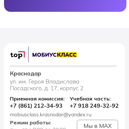
+7 (861) 212-34-93
+7 918 249-32-92
mobiusclass.krasnodar@yandex.ru
Режим работы:
Мы в MAX
пн - пт с 8:00 до 20:00
сб - с 9:30 до 18:00
Telegram
вс - выходной
Лицей 9-11 класс
Программа 9 классс
Программа 10 класс
Программа 11 класс
Профориентация
Ранняя профориентация 7-8 кл
Профориентация 9-11 кл
Подготовка к ЕГЭ
Русский язык ЕГЭ
Математика профиль ЕГЭ
Математика база ЕГЭ
История ЕГЭ
Обществознание ЕГЭ
Химия ЕГЭ
Биология ЕГЭ
Информаитика ЕГЭ
Подготовка к ОГЭ
Русский язык ЕГЭ
Математика профиль ЕГЭ